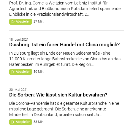
Prof. Dr.-Ing. Cornelia Weltzien vom Leibniz-Institut für
Agrartechnik und Bioökonomie in Potsdam liefert spannende
Einblicke in die Präzisionslandwirtschaft. D…
Abspielen
27 Min.
18. Juni 2021
Duisburg: Ist ein fairer Handel mit China möglich?
In Duisburg liegt ein Ende der Neuen Seidenstraße - eine
11.000 Kilometer lange Bahnstrecke die von China bis an das
Hafenbecken im Ruhrgebiet führt. Die Region…
Abspielen
30 Min.
20. Mai 2021
Die Sorben: Wie lässt sich Kultur bewahren?
Die Corona-Pandemie hat die gesamte Kulturbranche in eine
missliche Lage gebracht: Die Sorben, eine anerkannte
Minderheit in Deutschland, arbeiten schon seit Ja…
Abspielen
33 Min.